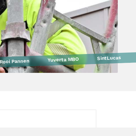
SintLucas
Yuverta MBO
Rooi Pannen
Politie
Curio
HAVO Voorlichtingen