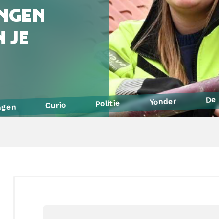
NGEN
 JE
De 
Yonder
Politie
Curio
ngen
Defensie
SintLucas
Yuverta MBO