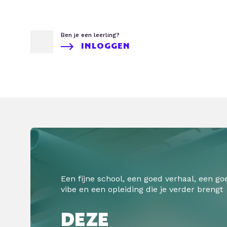
Ben je een leerling?
INLOGGEN
Een fijne school, een goed verhaal, een go
vibe en een opleiding die je verder brengt
DEZE