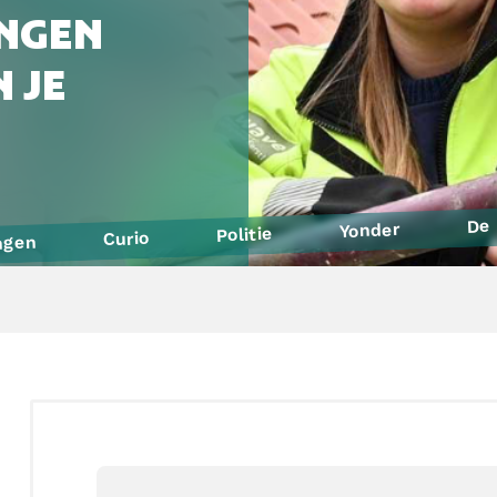
NGEN
 JE
De 
Yonder
Politie
Curio
ngen
Defensie
SintLucas
Yuverta MBO