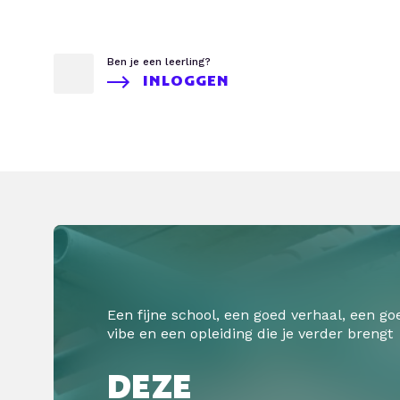
Ben je een leerling?
INLOGGEN
Een fijne school, een goed verhaal, een go
vibe en een opleiding die je verder brengt
DEZE