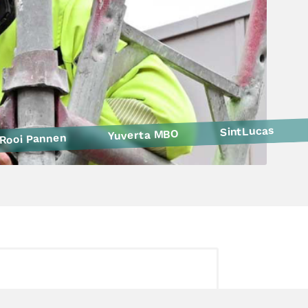
SintLucas
Yuverta MBO
Rooi Pannen
Politie
Curio
HAVO Voorlichtingen