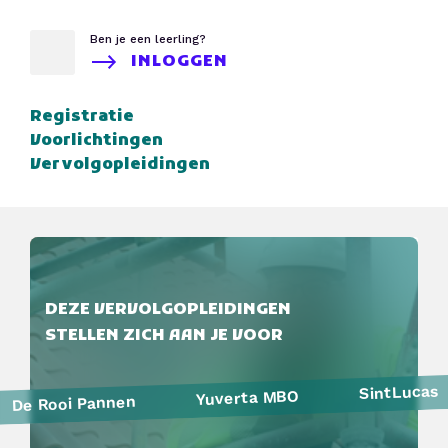
Ben je een leerling?
INLOGGEN
Registratie
Voorlichtingen
Vervolgopleidingen
DEZE VERVOLGOPLEIDINGEN
STELLEN ZICH AAN JE VOOR
SintLucas
Yuverta MBO
De Rooi Pannen
Politie
Curio
HAVO Voorlichtingen