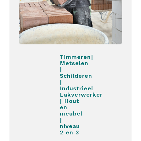
Timmeren|
Metselen
|
Schilderen
|
Industrieel
Lakverwerker
| Hout
en
meubel
|
niveau
2 en 3