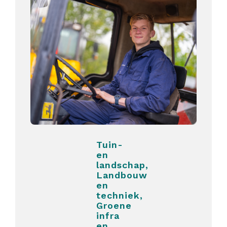
Tuin-
en
landschap,
Landbouw
en
techniek,
Groene
infra
en