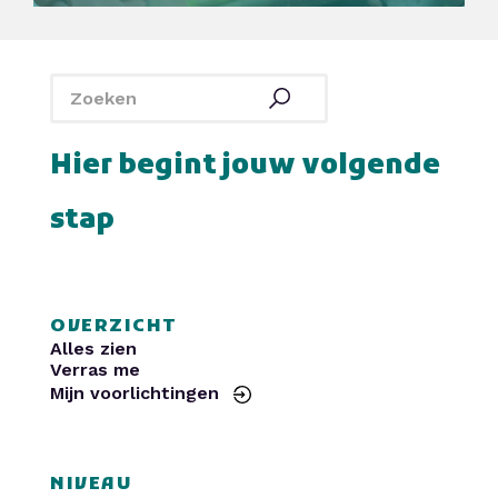
SintLucas
Yuverta MBO
De Rooi Pannen
Politie
Curio
HAVO Voorlichtingen
SintLucas
Yuverta MBO
De Rooi Pannen
Politie
Curio
HAVO Voorlichtingen
Hier begint jouw volgende
stap
OVERZICHT
Alles zien
Verras me
Mijn voorlichtingen
NIVEAU