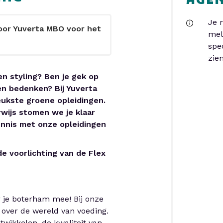
AGE
Je 
door Yuverta MBO voor het
mel
spe
zien
en styling? Ben je gek op
en bedenken? Bij Yuverta
eukste groene opleidingen.
rwijs stomen we je klaar
nnis met onze opleidingen
de voorlichting van de Flex
r je boterham mee! Bij onze
 over de wereld van voeding.
twikkelen, de kwaliteit van