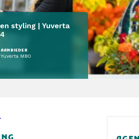
n styling | Yuverta
 4
AANBIEDER
Yuverta MBO
T
ING