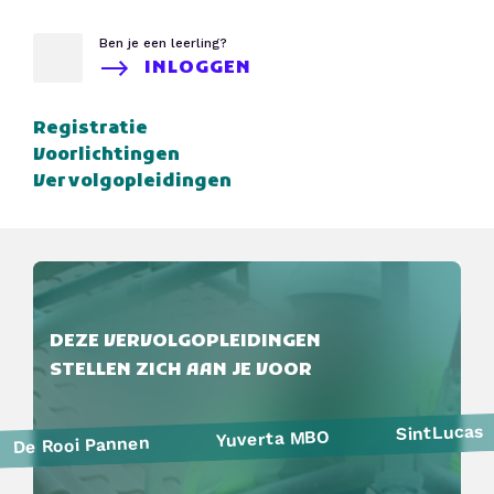
Ben je een leerling?
INLOGGEN
Registratie
Voorlichtingen
Vervolgopleidingen
DEZE VERVOLGOPLEIDINGEN
STELLEN ZICH AAN JE VOOR
SintLucas
Yuverta MBO
De Rooi Pannen
Politie
Curio
HAVO Voorlichtingen