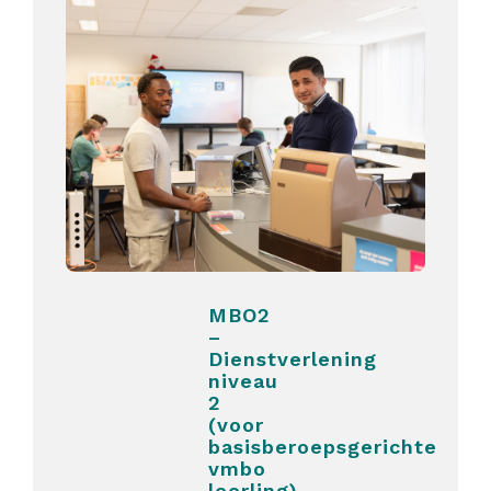
MBO2
–
Dienstverlening
niveau
2
(voor
basisberoepsgerichte
vmbo
leerling)