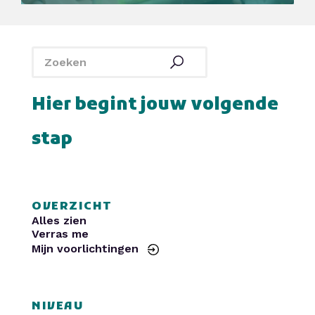
SintLucas
Yuverta MBO
De Rooi Pannen
Politie
Curio
HAVO Voorlichtingen
SintLucas
Yuverta MBO
De Rooi Pannen
Politie
Curio
HAVO Voorlichtingen
Hier begint jouw volgende
stap
OVERZICHT
Alles zien
Verras me
Mijn voorlichtingen
NIVEAU