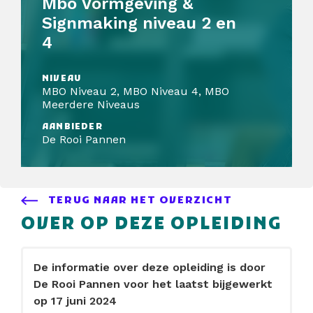
Mbo Vormgeving &
Signmaking niveau 2 en
4
NIVEAU
MBO Niveau 2, MBO Niveau 4, MBO
Meerdere Niveaus
AANBIEDER
De Rooi Pannen
TERUG NAAR HET OVERZICHT
OVER OP DEZE OPLEIDING
De informatie over deze opleiding is door
De Rooi Pannen voor het laatst bijgewerkt
op 17 juni 2024