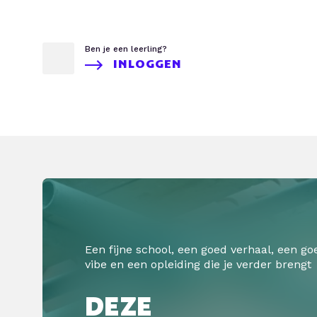
Ben je een leerling?
INLOGGEN
Een fijne school, een goed verhaal, een go
vibe en een opleiding die je verder brengt
DEZE