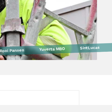
SintLucas
Yuverta MBO
Rooi Pannen
Politie
Curio
HAVO Voorlichtingen