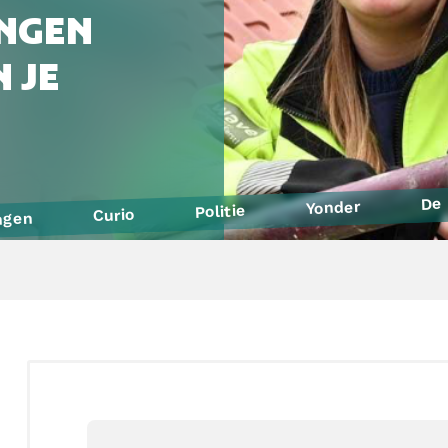
NGEN
 JE
De 
Yonder
Politie
Curio
ngen
Defensie
SintLucas
Yuverta MBO