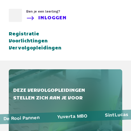
Ben je een leerling?
INLOGGEN
Registratie
Voorlichtingen
Vervolgopleidingen
DEZE VERVOLGOPLEIDINGEN
STELLEN ZICH AAN JE VOOR
SintLucas
Yuverta MBO
De Rooi Pannen
Politie
Curio
HAVO Voorlichtingen