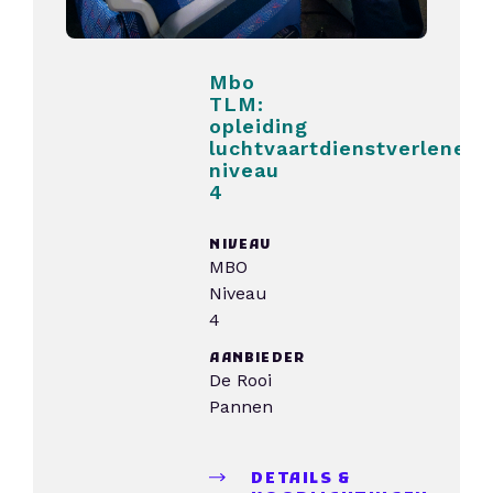
Mbo
TLM:
opleiding
luchtvaartdienstverlener/
niveau
4
NIVEAU
MBO
Niveau
4
AANBIEDER
De Rooi
Pannen
DETAILS &