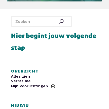
SintLucas
Yuverta MBO
De Rooi Pannen
Politie
Curio
HAVO Voorlichtingen
SintLucas
Yuverta MBO
De Rooi Pannen
Politie
Curio
HAVO Voorlichtingen
Hier begint jouw volgende
stap
OVERZICHT
Alles zien
Verras me
Mijn voorlichtingen
NIVEAU