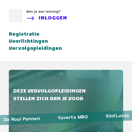
Ben je een leerling?
INLOGGEN
Registratie
Voorlichtingen
Vervolgopleidingen
DEZE VERVOLGOPLEIDINGEN
STELLEN ZICH AAN JE VOOR
SintLucas
Yuverta MBO
De Rooi Pannen
Politie
Curio
HAVO Voorlichtingen