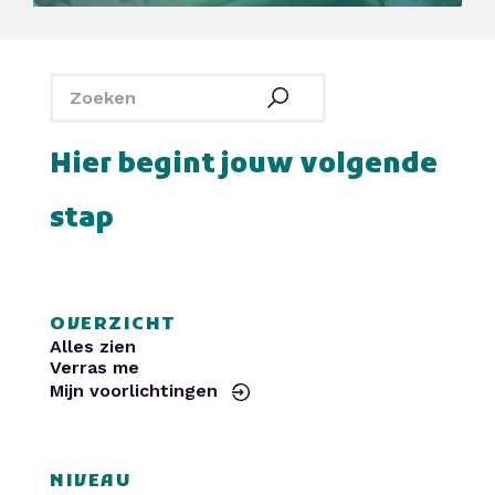
SintLucas
Yuverta MBO
De Rooi Pannen
Politie
Curio
HAVO Voorlichtingen
SintLucas
Yuverta MBO
De Rooi Pannen
Politie
Curio
HAVO Voorlichtingen
Hier begint jouw volgende
stap
OVERZICHT
Alles zien
Verras me
Mijn voorlichtingen
NIVEAU