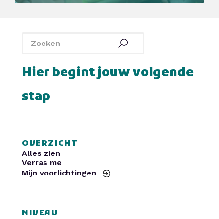
SintLucas
Yuverta MBO
De Rooi Pannen
Politie
Curio
HAVO Voorlichtingen
SintLucas
Yuverta MBO
De Rooi Pannen
Politie
Curio
HAVO Voorlichtingen
Hier begint jouw volgende
stap
OVERZICHT
Alles zien
Verras me
Mijn voorlichtingen
NIVEAU