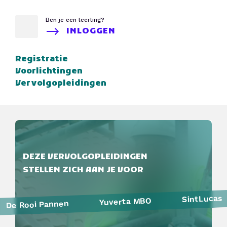
Ben je een leerling?
INLOGGEN
Registratie
Voorlichtingen
Vervolgopleidingen
DEZE VERVOLGOPLEIDINGEN
STELLEN ZICH AAN JE VOOR
SintLucas
Yuverta MBO
De Rooi Pannen
Politie
Curio
HAVO Voorlichtingen