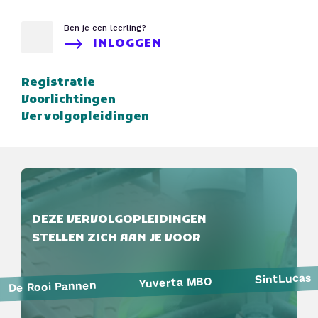
Ben je een leerling?
INLOGGEN
Registratie
Voorlichtingen
Vervolgopleidingen
DEZE VERVOLGOPLEIDINGEN
STELLEN ZICH AAN JE VOOR
SintLucas
Yuverta MBO
De Rooi Pannen
Politie
Curio
HAVO Voorlichtingen