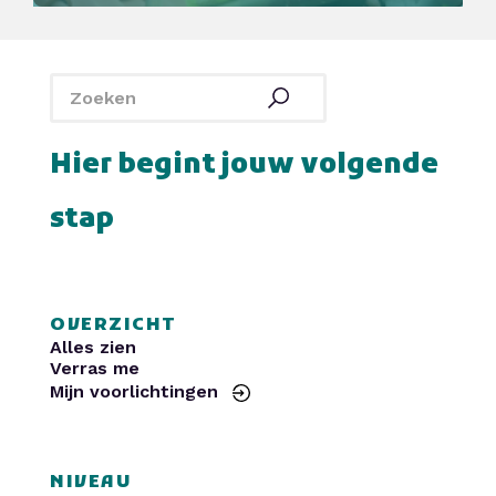
SintLucas
Yuverta MBO
De Rooi Pannen
Politie
Curio
HAVO Voorlichtingen
SintLucas
Yuverta MBO
De Rooi Pannen
Politie
Curio
HAVO Voorlichtingen
Hier begint jouw volgende
stap
OVERZICHT
Alles zien
Verras me
Mijn voorlichtingen
NIVEAU