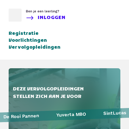
Ben je een leerling?
INLOGGEN
Registratie
Voorlichtingen
Vervolgopleidingen
DEZE VERVOLGOPLEIDINGEN
STELLEN ZICH AAN JE VOOR
SintLucas
Yuverta MBO
De Rooi Pannen
Politie
Curio
HAVO Voorlichtingen