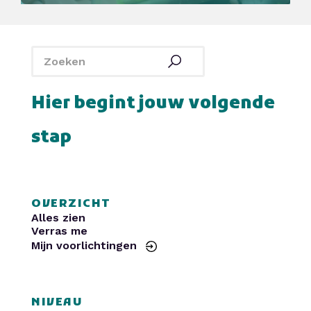
SintLucas
Yuverta MBO
De Rooi Pannen
Politie
Curio
HAVO Voorlichtingen
SintLucas
Yuverta MBO
De Rooi Pannen
Politie
Curio
HAVO Voorlichtingen
Hier begint jouw volgende
stap
OVERZICHT
Alles zien
Verras me
Mijn voorlichtingen
NIVEAU