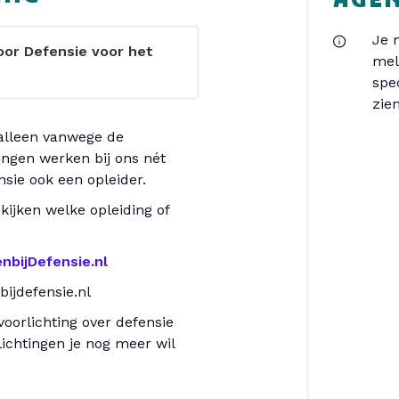
AGE
Je 
door Defensie voor het
mel
spe
zien
 alleen vanwege de
ngen werken bij ons nét
nsie ook een opleider.
kijken welke opleiding of
nbijDefensie.nl
bijdefensie.nl
oorlichting over defensie
lichtingen je nog meer wil