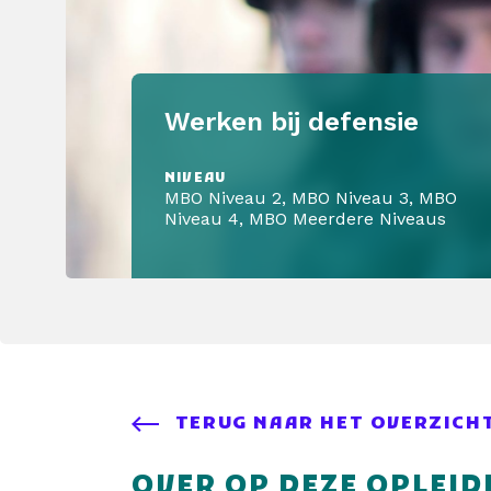
Werken bij defensie
NIVEAU
MBO Niveau 2, MBO Niveau 3, MBO
Niveau 4, MBO Meerdere Niveaus
TERUG NAAR HET OVERZICH
OVER OP DEZE OPLEID