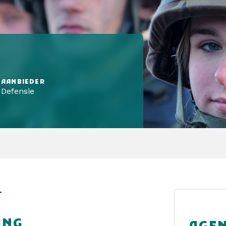
AANBIEDER
Defensie
T
ING