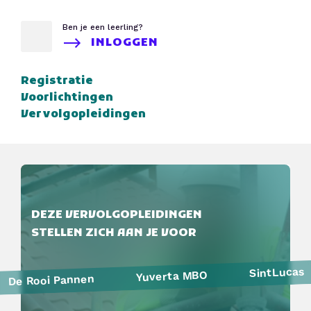
Ben je een leerling?
INLOGGEN
Registratie
Voorlichtingen
Vervolgopleidingen
DEZE VERVOLGOPLEIDINGEN
STELLEN ZICH AAN JE VOOR
SintLucas
Yuverta MBO
De Rooi Pannen
Politie
Curio
HAVO Voorlichtingen