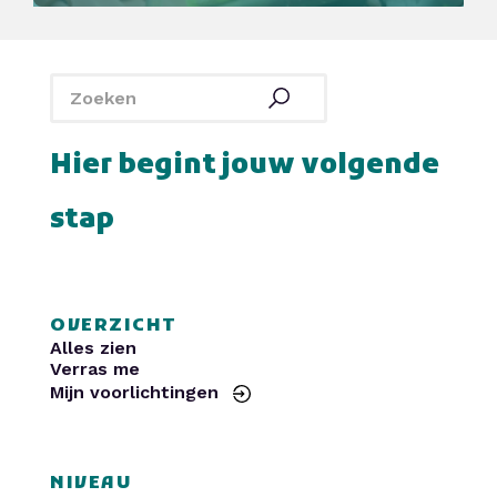
SintLucas
Yuverta MBO
De Rooi Pannen
Politie
Curio
HAVO Voorlichtingen
SintLucas
Yuverta MBO
De Rooi Pannen
Politie
Curio
HAVO Voorlichtingen
Hier begint jouw volgende
stap
OVERZICHT
Alles zien
Verras me
Mijn voorlichtingen
NIVEAU