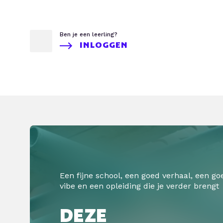
Ben je een leerling?
INLOGGEN
Een fijne school, een goed verhaal, een go
vibe en een opleiding die je verder brengt
DEZE