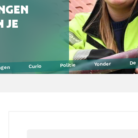
NGEN
 JE
De 
Yonder
Politie
Curio
ngen
Defensie
SintLucas
Yuverta MBO