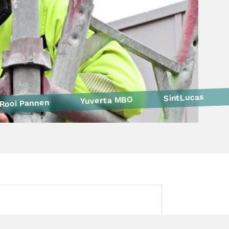
SintLucas
Yuverta MBO
Rooi Pannen
Politie
Curio
HAVO Voorlichtingen