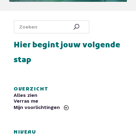
SintLucas
Yuverta MBO
De Rooi Pannen
Politie
Curio
HAVO Voorlichtingen
SintLucas
Yuverta MBO
De Rooi Pannen
Politie
Curio
HAVO Voorlichtingen
Hier begint jouw volgende
stap
OVERZICHT
Alles zien
Verras me
Mijn voorlichtingen
NIVEAU