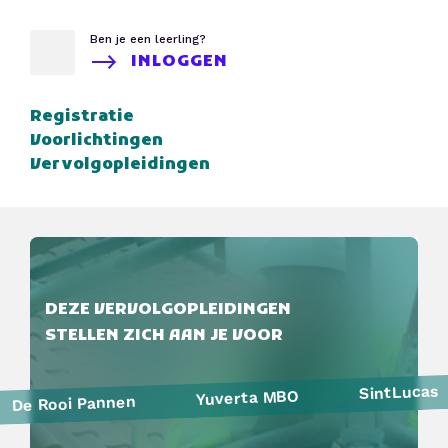
Ben je een leerling?
INLOGGEN
Registratie
Voorlichtingen
Vervolgopleidingen
DEZE VERVOLGOPLEIDINGEN
STELLEN ZICH AAN JE VOOR
SintLucas
Yuverta MBO
De Rooi Pannen
Politie
Curio
HAVO Voorlichtingen